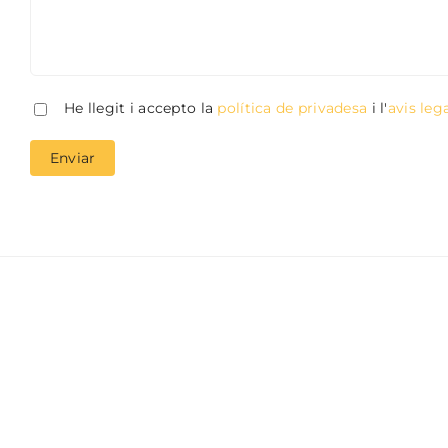
He llegit i accepto la
política de privadesa
i l'
avis leg