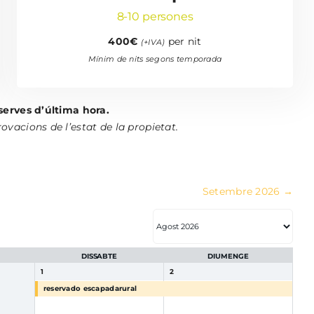
8-10 persones
400€
per nit
(+IVA)
Mínim de nits segons temporada
serves d’última hora.
vacions de l’estat de la propietat.
Setembre 2026
→
DISSABTE
DIUMENGE
1
2
reservado escapadarural
reservado escapadarural