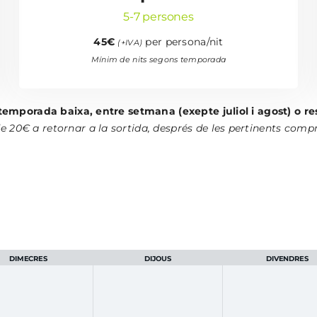
5-7 persones
45€
per persona/nit
(+IVA)
Mínim de nits segons temporada
temporada baixa, entre setmana (exepte juliol i agost) o re
20€ a retornar a la sortida, després de les pertinents compro
DIMECRES
DIJOUS
DIVENDRES