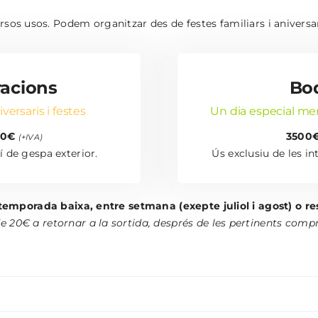
ersos usos. Podem organitzar des de festes familiars i anivers
racions
Bo
ersaris i festes
Un dia especial mer
0€
3500
(+IVA)
dí de gespa exterior.
Ús exclusiu de les int
temporada baixa, entre setmana (exepte juliol i agost) o re
20€ a retornar a la sortida, després de les pertinents compro