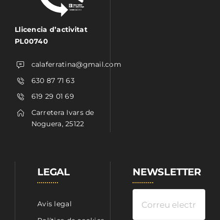
Llicencia d’activitat
PL00740
calaferratina@gmail.com
630 87 71 63
619 29 01 69
Carretera Ivars de
Noguera, 25122
LEGAL
NEWSLETTER
Avis legal