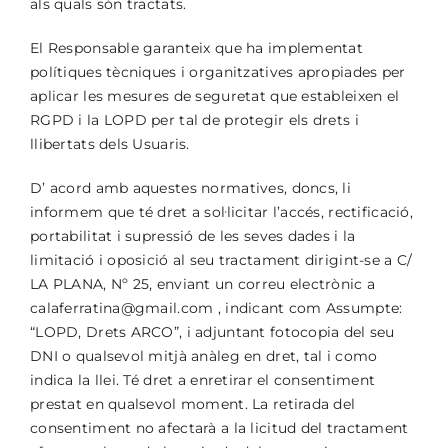
als quals són tractats.
El Responsable garanteix que ha implementat
polítiques tècniques i organitzatives apropiades per
aplicar les mesures de seguretat que estableixen el
RGPD i la LOPD per tal de protegir els drets i
llibertats dels Usuaris.
D’ acord amb aquestes normatives, doncs, li
informem que té dret a sol·licitar l’accés, rectificació,
portabilitat i supressió de les seves dades i la
limitació i oposició al seu tractament dirigint-se a C/
LA PLANA, Nº 25, enviant un correu electrònic a
calaferratina@gmail.com , indicant com Assumpte:
“LOPD, Drets ARCO”, i adjuntant fotocopia del seu
DNI o qualsevol mitjà anàleg en dret, tal i como
indica la llei. Té dret a enretirar el consentiment
prestat en qualsevol moment. La retirada del
consentiment no afectarà a la licitud del tractament