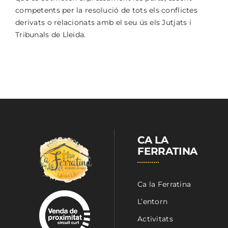
competents per la resolució de tots els conflictes
derivats o relacionats amb el seu ús els Jutjats i
Tribunals de Lleida.
CA LA
FERRATINA
Ca la Ferratina
L’entorn
Activitats