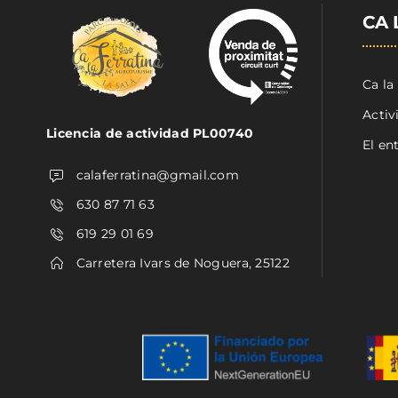
CA 
Ca la
Activ
Licencia de actividad PL00740
El en
calaferratina@gmail.com
630 87 71 63
619 29 01 69
Carretera Ivars de Noguera, 25122